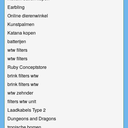
Earbling
Online dierenwinkel
Kunstpalmen
Katana kopen
batterijen
wtw filters
wtw filters
Ruby Conceptstore
brink filters wtw
brink filters wtw
wtw zehnder
filters wtw unit
Laadkabels Type 2
Dungeons and Dragons
tropische bomen