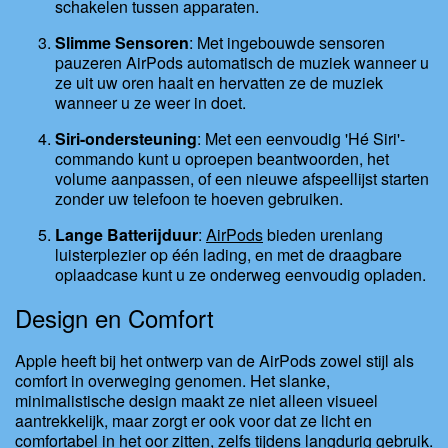
schakelen tussen apparaten.
Slimme Sensoren
: Met ingebouwde sensoren
pauzeren AirPods automatisch de muziek wanneer u
ze uit uw oren haalt en hervatten ze de muziek
wanneer u ze weer in doet.
Siri-ondersteuning
: Met een eenvoudig 'Hé Siri'-
commando kunt u oproepen beantwoorden, het
volume aanpassen, of een nieuwe afspeellijst starten
zonder uw telefoon te hoeven gebruiken.
Lange Batterijduur
:
AirPods
bieden urenlang
luisterplezier op één lading, en met de draagbare
oplaadcase kunt u ze onderweg eenvoudig opladen.
Design en Comfort
Apple heeft bij het ontwerp van de AirPods zowel stijl als
comfort in overweging genomen. Het slanke,
minimalistische design maakt ze niet alleen visueel
aantrekkelijk, maar zorgt er ook voor dat ze licht en
comfortabel in het oor zitten, zelfs tijdens langdurig gebruik.